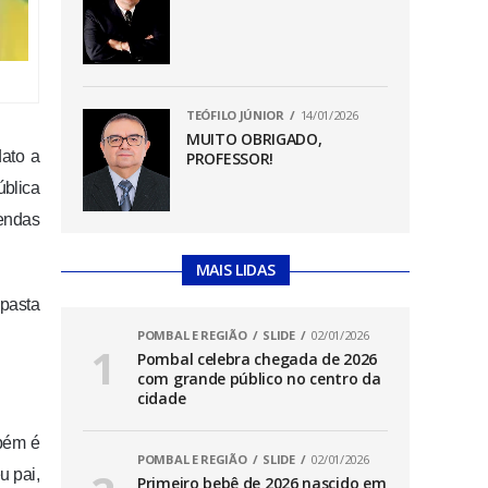
TEÓFILO JÚNIOR
14/01/2026
MUITO OBRIGADO,
dato a
PROFESSOR!
ública
gendas
MAIS LIDAS
 pasta
POMBAL E REGIÃO
SLIDE
02/01/2026
Pombal celebra chegada de 2026
com grande público no centro da
cidade
mbém é
POMBAL E REGIÃO
SLIDE
02/01/2026
u pai,
Primeiro bebê de 2026 nascido em