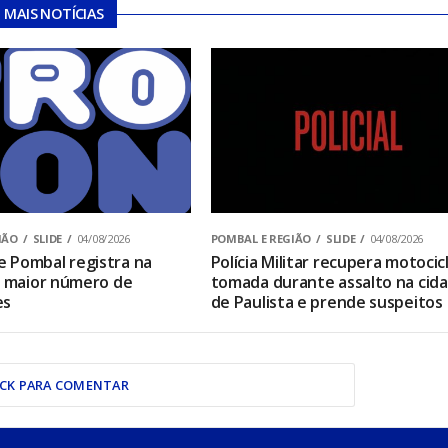
MAIS NOTÍCIAS
IÃO
SLIDE
04/08/2026
POMBAL E REGIÃO
SLIDE
04/08/2026
 Pombal registra na
Polícia Militar recupera motocic
o maior número de
tomada durante assalto na cid
es
de Paulista e prende suspeitos
ICK PARA COMENTAR