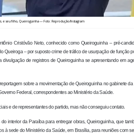
e, e seu filho, Queiroguinha — Foto: Reprodução/Instagram
Antônio Cristóvão Neto, conhecido como Queiroguinha – pré-candi
elo Queiroga – por suposto crime de tráfico de usurpação de função p
is da divulgação de registros de Queiroguinha se apresentando em a
reportagem sobre a movimentação de Queiroguinha no gabinete da
 Governo Federal, correspondentes ao Ministério da Saúde.
iais e de representantes do partido, mas não conseguiu contato.
do interior da Paraíba para entregar obras, Queiroguinha, que ta
tos à sede do Ministério da Saúde, em Brasília, para reuniões com se