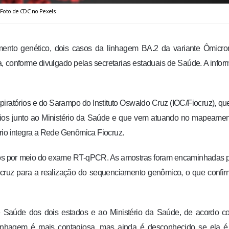
Foto de CDC no Pexels
iamento genético, dois casos da linhagem BA.2 da variante Ômicr
a, conforme divulgado pelas secretarias estaduais de Saúde. A info
spiratórios e do Sarampo do Instituto Oswaldo Cruz (IOC/Fiocruz), qu
órios junto ao Ministério da Saúde e que vem atuando no mapeame
rio integra a Rede Genômica Fiocruz.
estados por meio do exame RT-qPCR. As amostras foram encaminhadas 
ocruz para a realização do sequenciamento genômico, o que confi
 de Saúde dos dois estados e ao Ministério da Saúde, de acordo 
 linhagem é mais contagiosa, mas ainda é desconhecido se ela é