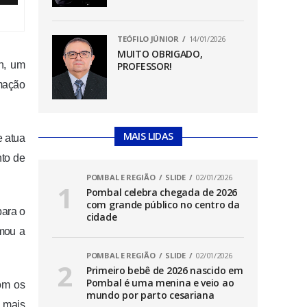
TEÓFILO JÚNIOR
14/01/2026
MUITO OBRIGADO,
on, um
PROFESSOR!
rmação
MAIS LIDAS
e atua
nto de
POMBAL E REGIÃO
SLIDE
02/01/2026
Pombal celebra chegada de 2026
com grande público no centro da
para o
cidade
rmou a
POMBAL E REGIÃO
SLIDE
02/01/2026
Primeiro bebê de 2026 nascido em
Pombal é uma menina e veio ao
com os
mundo por parto cesariana
 mais