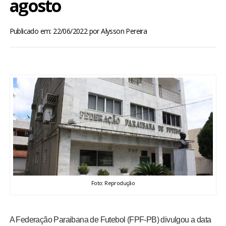
agosto
BRASIL
Publicado em: 22/06/2022
por
Alysson Pereira
MUNDO
ESPORTES
ENTRETENIMENTO
ENQUETE
TV LPB
FOTOS
Foto: Reprodução
COLUNISTAS
A Federação Paraibana de Futebol (FPF-PB) divulgou a data