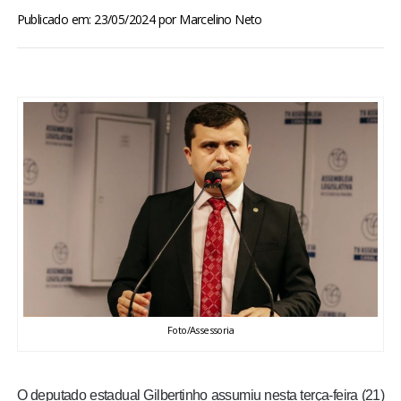
BRASIL
Publicado em: 23/05/2024
por
Marcelino Neto
MUNDO
ESPORTES
ENTRETENIMENTO
ENQUETE
TV LPB
FOTOS
Foto/Assessoria
COLUNISTAS
O deputado estadual Gilbertinho assumiu nesta terça-feira (21)