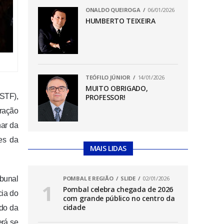
ONALDO QUEIROGA
06/01/2026
HUMBERTO TEIXEIRA
TEÓFILO JÚNIOR
14/01/2026
MUITO OBRIGADO,
(STF),
PROFESSOR!
eração
nar da
es da
MAIS LIDAS
ibunal
POMBAL E REGIÃO
SLIDE
02/01/2026
Pombal celebra chegada de 2026
cia do
com grande público no centro da
cidade
ado da
erá se