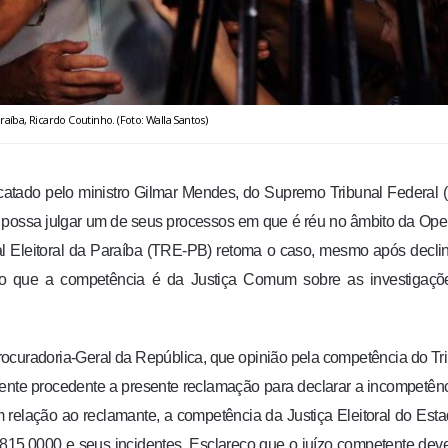
aíba, Ricardo Coutinho. (Foto: Walla Santos)
catado pelo ministro Gilmar Mendes, do Supremo Tribunal Federal 
oral possa julgar um de seus processos em que é réu no âmbito da Op
al Eleitoral da Paraíba (TRE-PB) retoma o caso, mesmo após decli
to que a competência é da Justiça Comum sobre as investigaçõ
rocuradoria-Geral da República, que opinião pela competência do Tr
lmente procedente a presente reclamação para declarar a incompetên
m relação ao reclamante, a competência da Justiça Eleitoral do Est
815.0000 e seus incidentes. Esclareço que o juízo competente dev