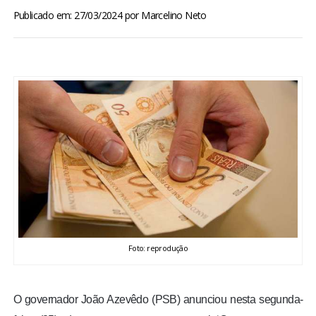
BRASIL
Publicado em: 27/03/2024
por
Marcelino Neto
MUNDO
ESPORTES
ENTRETENIMENTO
ENQUETE
TV LPB
FOTOS
Foto: reprodução
COLUNISTAS
O governador João Azevêdo (PSB) anunciou nesta segunda-