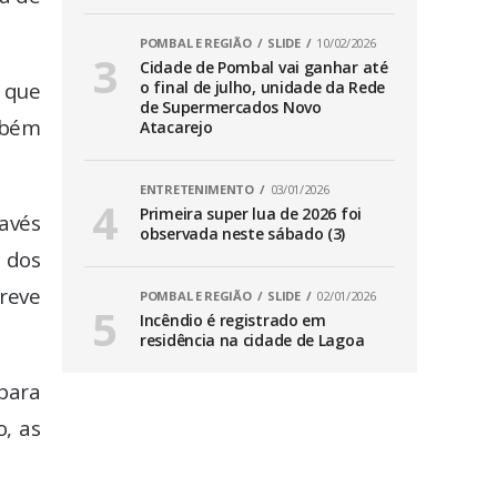
POMBAL E REGIÃO
SLIDE
10/02/2026
Cidade de Pombal vai ganhar até
 que
o final de julho, unidade da Rede
de Supermercados Novo
mbém
Atacarejo
ENTRETENIMENTO
03/01/2026
Primeira super lua de 2026 foi
ravés
observada neste sábado (3)
 dos
reve
POMBAL E REGIÃO
SLIDE
02/01/2026
Incêndio é registrado em
residência na cidade de Lagoa
para
o, as