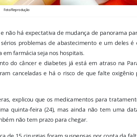
Foto/Reprodução
as e não há expectativa de mudança de panorama par
m sérios problemas de abastecimento e um deles é 
 em farmácia seja nos hospitais.
o do câncer e diabetes já está em atraso na Para
am canceladas e há o risco de que falte oxigênio 
Veras, explicou que os medicamentos para tratament
tima quinta-feira (24), mas ainda não tem uma dat
também não tem prazo para chegar.
rca de 15 cirurgias foram suspensas por conta da fal