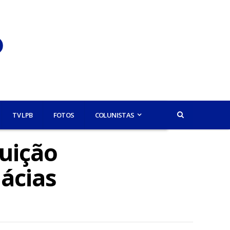
TV LPB
FOTOS
COLUNISTAS
buição
ácias