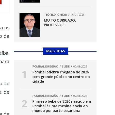
TEÓFILO JÚNIOR
14/01/2026
MUITO OBRIGADO,
PROFESSOR!
a os
o da
MAIS LIDAS
íba.
para
POMBAL E REGIÃO
SLIDE
02/01/2026
Pombal celebra chegada de 2026
com grande público no centro da
cidade
o do
a de
POMBAL E REGIÃO
SLIDE
02/01/2026
Primeiro bebê de 2026 nascido em
Pombal é uma menina e veio ao
mundo por parto cesariana
ta de