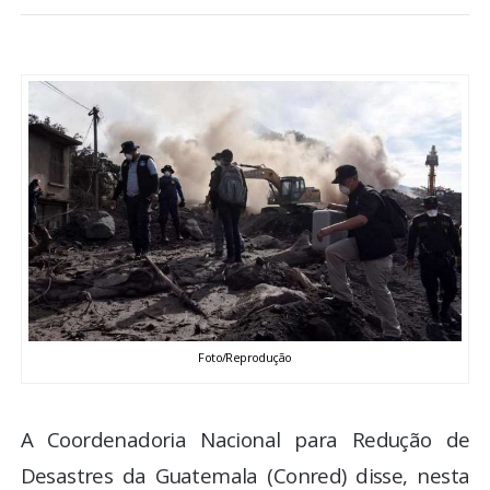
BRASIL
MUNDO
ESPORTES
ENTRETENIMENTO
ENQUETE
TV LPB
Foto/Reprodução
FOTOS
A Coordenadoria Nacional para Redução de
COLUNISTAS
Desastres da Guatemala (Conred) disse, nesta