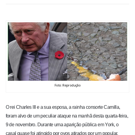
BRASIL
MUNDO
ESPORTES
ENTRETENIMENTO
ENQUETE
Foto: Reprodução
TV LPB
FOTOS
O rei Charles III e a sua esposa, a rainha consorte Camilla,
foram alvo de um peculiar ataque na manhã desta quarta-feira,
COLUNISTAS
9 de novembro. Durante uma aparição pública em York, o
casal quase foi atingido por ovos atirados por um popular.