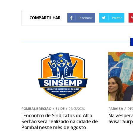
COMPARTILHAR
Facebook
Twitter
POMBAL E REGIÃO
SLIDE
04/08/2026
PARAÍBA
04/
I Encontro de Sindicatos do Alto
Na véspera
Sertão será realizado na cidade de
avisa: ‘Sur
Pombal neste mês de agosto