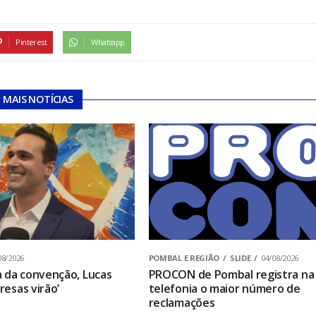
Pinterest
Whatsapp
MAIS NOTÍCIAS
08/2026
POMBAL E REGIÃO
SLIDE
04/08/2026
 da convenção, Lucas
PROCON de Pombal registra na
presas virão’
telefonia o maior número de
reclamações