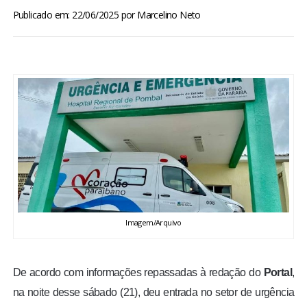
BRASIL
Publicado em: 22/06/2025
por
Marcelino Neto
MUNDO
ESPORTES
ENTRETENIMENTO
ENQUETE
TV LPB
Imagem/Arquivo
FOTOS
De acordo com informações repassadas à redação do
Portal
,
COLUNISTAS
na noite desse sábado (21), deu entrada no setor de urgência