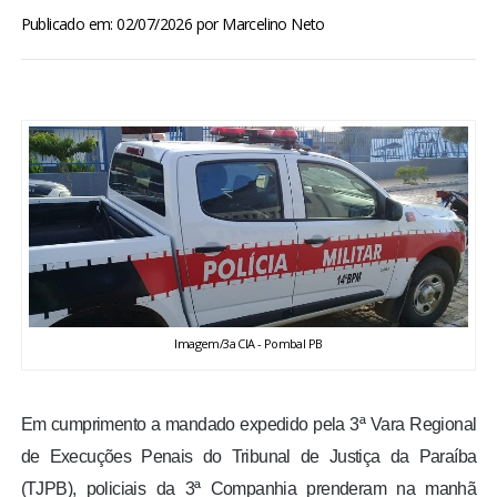
BRASIL
Publicado em: 02/07/2026
por
Marcelino Neto
MUNDO
ESPORTES
ENTRETENIMENTO
ENQUETE
TV LPB
Imagem/3a CIA - Pombal PB
FOTOS
Em cumprimento a mandado expedido pela 3ª Vara Regional
COLUNISTAS
de Execuções Penais do Tribunal de Justiça da Paraíba
(TJPB), policiais da 3ª Companhia prenderam na manhã