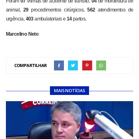
Foram
07
vítimas de acidente de trânsito,
04
de mordedura de
animal,
29
procedimentos cirúrgicos,
562
atendimentos de
urgência,
403
ambulatoriais e
14
partos.
Marcelino Neto
COMPARTILHAR
MAIS NOTÍCIAS