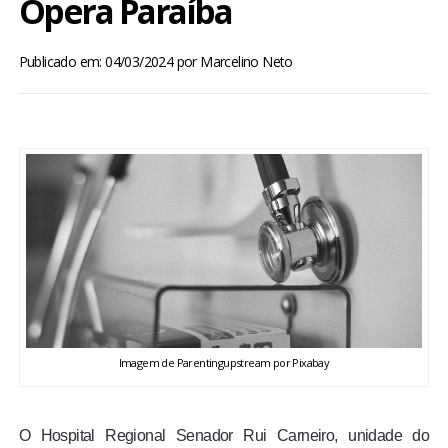
Opera Paraíba
BRASIL
Publicado em: 04/03/2024
por
Marcelino Neto
MUNDO
ESPORTES
ENTRETENIMENTO
ENQUETE
TV LPB
FOTOS
Imagem de Parentingupstream por Pixabay
COLUNISTAS
O Hospital Regional Senador Rui Carneiro, unidade do