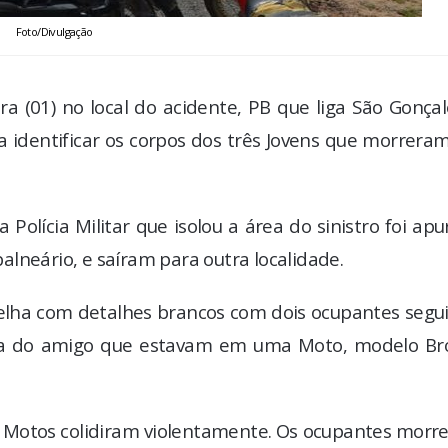
Foto/Divulgação
a (01) no local do acidente, PB que liga São Gonça
a identificar os corpos dos três Jovens que morrer
Polícia Militar que isolou a área do sinistro foi ap
lneário, e saíram para outra localidade.
elha com detalhes brancos com dois ocupantes segu
lta do amigo que estavam em uma Moto, modelo Bro
 Motos colidiram violentamente. Os ocupantes morr