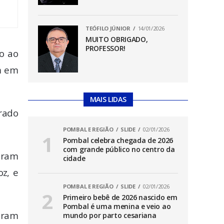
TEÓFILO JÚNIOR
14/01/2026
MUITO OBRIGADO,
PROFESSOR!
lo ao
am em
MAIS LIDAS
urado
POMBAL E REGIÃO
SLIDE
02/01/2026
Pombal celebra chegada de 2026
com grande público no centro da
iram
cidade
z, e
POMBAL E REGIÃO
SLIDE
02/01/2026
Primeiro bebê de 2026 nascido em
Pombal é uma menina e veio ao
eram
mundo por parto cesariana