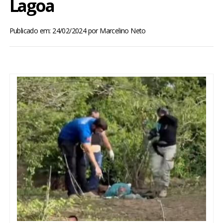
Lagoa
BRASIL
Publicado em: 24/02/2024
por
Marcelino Neto
MUNDO
ESPORTES
ENTRETENIMENTO
ENQUETE
TV LPB
FOTOS
COLUNISTAS