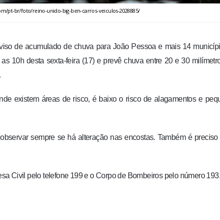
com/pt-br/foto/reino-unido-big-ben-carros-veiculos-2028885/
aviso de acumulado de chuva para João Pessoa e mais 14 municíp
é as 10h desta sexta-feira (17) e prevê chuva entre 20 e 30 milímetr
.
 onde existem áreas de risco, é baixo o risco de alagamentos e pe
o, observar sempre se há alteração nas encostas. Também é preciso 
sa Civil pelo telefone 199 e o Corpo de Bombeiros pelo número 193