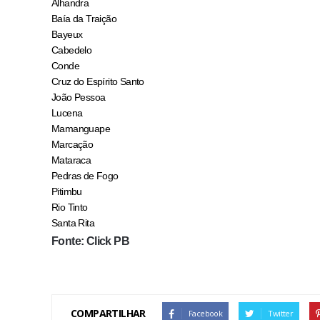
Alhandra
Baía da Traição
Bayeux
Cabedelo
Conde
Cruz do Espírito Santo
João Pessoa
Lucena
Mamanguape
Marcação
Mataraca
Pedras de Fogo
Pitimbu
Rio Tinto
Santa Rita
Fonte: Click PB
COMPARTILHAR
Facebook
Twitter