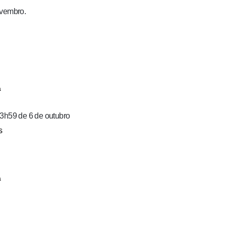
ovembro.
a
23h59 de 6 de outubro
s
a