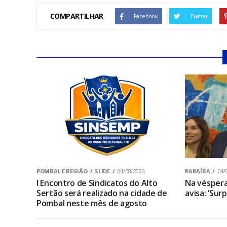
COMPARTILHAR
Facebook
Twitter
POMBAL E REGIÃO
SLIDE
04/08/2026
PARAÍBA
04/
I Encontro de Sindicatos do Alto
Na véspera
Sertão será realizado na cidade de
avisa: ‘Sur
Pombal neste mês de agosto