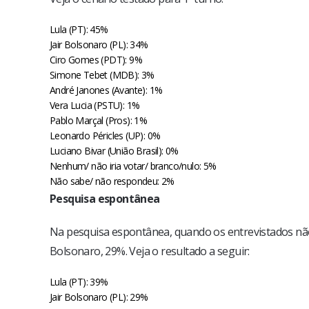
Lula (PT): 45%
Jair Bolsonaro (PL): 34%
Ciro Gomes (PDT): 9%
Simone Tebet (MDB): 3%
André Janones (Avante): 1%
Vera Lucia (PSTU): 1%
Pablo Marçal (Pros): 1%
Leonardo Péricles (UP): 0%
Luciano Bivar (União Brasil): 0%
Nenhum/ não iria votar/ branco/nulo: 5%
Não sabe/ não respondeu: 2%
Pesquisa espontânea
Na pesquisa espontânea, quando os entrevistados não 
Bolsonaro, 29%. Veja o resultado a seguir:
Lula (PT): 39%
Jair Bolsonaro (PL): 29%