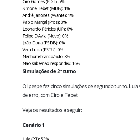
Ciro Gomes (PDT): 5%
Simone Tebet (MDB): 1%
André Janones (Avante): 1%
Pablo Marçal (Pros): 0%
Leonardo Péricles (UP): 0%
Felipe D’Avila (Novo): 0%
João Doria (PSDB): 0%
Vera Lucia (PSTU): 0%
Nenhum/branco/nulo: 8%
Não sabe/não respondeu: 16%
Simulações de 2º turno
O Ipespe fez cinco simulações de segundo turno. Lul
de erro, com Ciro e Tebet.
Veja os resultados a seguir:
Cenário 1
Lula (PT): 53%