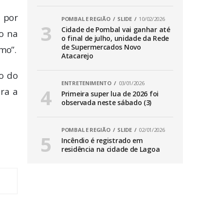
a por
POMBAL E REGIÃO
SLIDE
10/02/2026
Cidade de Pombal vai ganhar até
do na
o final de julho, unidade da Rede
de Supermercados Novo
mo”.
Atacarejo
o do
ENTRETENIMENTO
03/01/2026
ra a
Primeira super lua de 2026 foi
observada neste sábado (3)
.
POMBAL E REGIÃO
SLIDE
02/01/2026
Incêndio é registrado em
residência na cidade de Lagoa