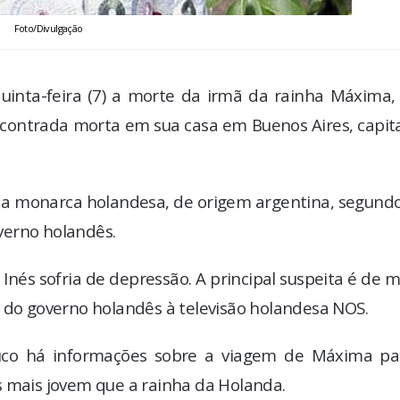
Foto/Divulgação
inta-feira (7) a morte da irmã da rainha Máxima, 
encontrada morta em sua casa em Buenos Aires, capit
se a monarca holandesa, de origem argentina, segun
verno holandês.
Inés sofria de depressão. A principal suspeita é de 
z do governo holandês à televisão holandesa NOS.
uco há informações sobre a viagem de Máxima pa
s mais jovem que a rainha da Holanda.