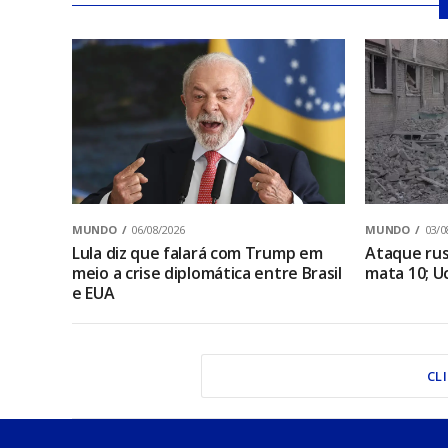
MUNDO
06/08/2026
MUNDO
03/0
Lula diz que falará com Trump em
Ataque rus
meio a crise diplomática entre Brasil
mata 10; U
e EUA
CL