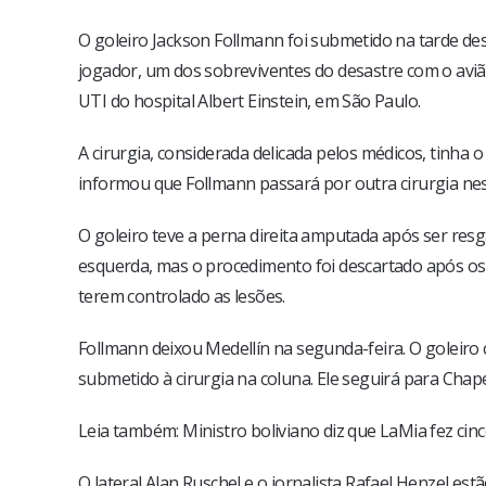
O goleiro Jackson Follmann foi submetido na tarde des
jogador, um dos sobreviventes do desastre com o avi
UTI do hospital Albert Einstein, em São Paulo.
A cirurgia, considerada delicada pelos médicos, tinha 
informou que Follmann passará por outra cirurgia ne
O goleiro teve a perna direita amputada após ser resg
esquerda, mas o procedimento foi descartado após os 
terem controlado as lesões.
Follmann deixou Medellín na segunda-feira. O goleiro
submetido à cirurgia na coluna. Ele seguirá para Chap
Leia também: Ministro boliviano diz que LaMia fez cin
O lateral Alan Ruschel e o jornalista Rafael Henzel e