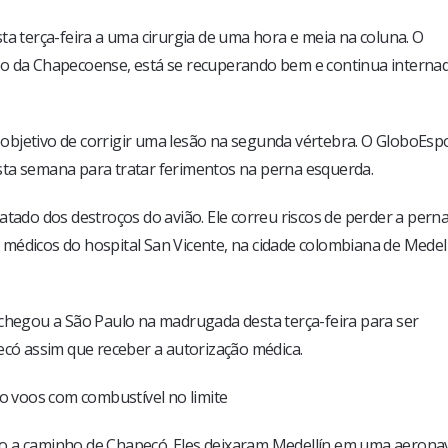
ta terça-feira a uma cirurgia de uma hora e meia na coluna. O
ão da Chapecoense, está se recuperando bem e continua interna
o objetivo de corrigir uma lesão na segunda vértebra. O GloboEsp
sta semana para tratar ferimentos na perna esquerda.
atado dos destroços do avião. Ele correu riscos de perder a pern
médicos do hospital San Vicente, na cidade colombiana de Medell
 chegou a São Paulo na madrugada desta terça-feira para ser
ecó assim que receber a autorização médica.
co voos com combustível no limite
stão a caminho de Chapecó. Eles deixaram Medellín em uma aerona