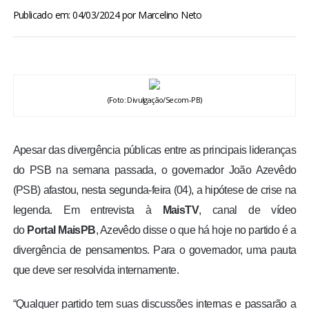
BRASIL
Publicado em: 04/03/2024
por
Marcelino Neto
MUNDO
ESPORTES
(Foto: Divulgação/Secom-PB)
ENTRETENIMENTO
Apesar das divergência públicas entre as principais lideranças
ENQUETE
do PSB na semana passada, o governador João Azevêdo
(PSB) afastou, nesta segunda-feira (04), a hipótese de crise na
TV LPB
legenda. Em entrevista à
MaisTV
, canal de vídeo
do
Portal
MaisPB
, Azevêdo disse o que há hoje no partido é a
FOTOS
divergência de pensamentos. Para o governador, uma pauta
que deve ser resolvida internamente.
COLUNISTAS
“Qualquer partido tem suas discussões internas e passarão a