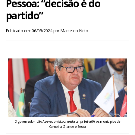
Pessoa: “decisão é do
BRASIL
partido”
MUNDO
Publicado em: 06/05/2024
por
Marcelino Neto
ESPORTES
ENTRETENIMENTO
ENQUETE
TV LPB
FOTOS
O governador João Azevedo visitou, nesta terça-feira (9), os municípios de
COLUNISTAS
Campina Grande e Sousa