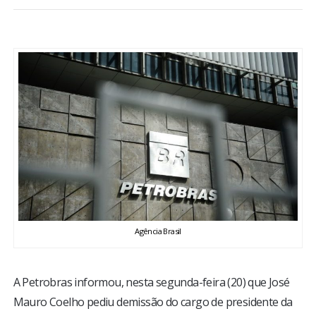
BRASIL
MUNDO
ESPORTES
ENTRETENIMENTO
ENQUETE
TV LPB
Agência Brasil
FOTOS
A Petrobras informou, nesta segunda-feira (20) que José
COLUNISTAS
Mauro Coelho pediu demissão do cargo de presidente da