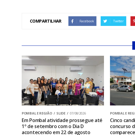
COMPARTILHAR
Facebook
Twitter
POMBAL E REGIÃO
SLIDE
07/08/2026
POMBAL E REG
Em Pombal atividade prossegue até
Cinco cand
1º de setembro com o Dia D
concurso 
acontecendo em 22 de agosto
comparecem