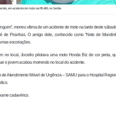
ferido, em acidente de moto na PB-400, no Sertão
inguim”, morreu vítima de um acidente de moto na tarde deste sábado
sé de Piranhas. O amigo dele, conhecido como “Neto de Mundin
umas escoriações.
m no local, Jocielio pilotava uma moto Honda Biz de cor preta, 
, que o jovem acabou morrendo no local do acidente.
iço de Atendimento Móvel de Urgência – SAMU para o Hospital Regio
dico.
exame cadavérico.