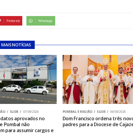
Pinterest
Whatsapp
MAIS NOTÍCIAS
IÃO
SLIDE
07/08/2026
POMBAL E REGIÃO
SLIDE
06/08/2026
idatos aprovados no
Dom Francisco ordena três nov
de Pombal não
padres para a Diocese de Cajaze
 para assumir cargos e