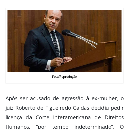
BRASIL
MUNDO
ESPORTES
ENTRETENIMENTO
ENQUETE
Foto/Reprodução
TV LPB
Após ser acusado de agressão à ex-mulher, o
FOTOS
juiz Roberto de Figueiredo Caldas decidiu pedir
licença da Corte Interamericana de Direitos
COLUNISTAS
Humanos, “por tempo indeterminado”. O