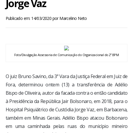
Jorge Vaz
BRASIL
Publicado em: 14/03/2020
por
Marcelino Neto
MUNDO
ESPORTES
ENTRETENIMENTO
Foto/Divulgação Assessoria de Comunicação do Organizacional do 2º BPM
ENQUETE
O juiz Bruno Savino, da 3ª Vara da Justiça Federal em Juiz de
Fora, determinou ontem (13) a transferência de Adélio
TV LPB
Bispo de Oliveira, autor da facada contra o então candidato
à Presidência da República Jair Bolsonaro, em 2018, para o
FOTOS
Hospital Psiquiátrico de Custódia Jorge Vaz, em Barbacena,
também em Minas Gerais. Adélio Bispo atacou Bolsonaro
COLUNISTAS
em uma caminhada pelas ruas do município mineiro