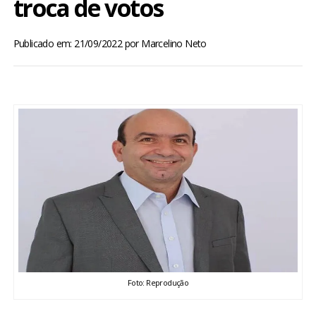
troca de votos
BRASIL
Publicado em: 21/09/2022
por
Marcelino Neto
MUNDO
ESPORTES
ENTRETENIMENTO
ENQUETE
TV LPB
FOTOS
Foto: Reprodução
COLUNISTAS