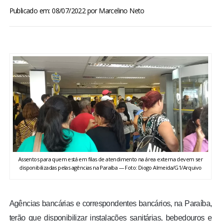
BRASIL
Publicado em: 08/07/2022
por
Marcelino Neto
MUNDO
ESPORTES
ENTRETENIMENTO
ENQUETE
TV LPB
Assentos para quem está em filas de atendimento na área externa devem ser
disponibilizadas pelas agências na Paraíba — Foto: Diogo Almeida/G1/Arquivo
FOTOS
COLUNISTAS
Agências bancárias e correspondentes bancários, na Paraíba,
terão que disponibilizar instalações sanitárias, bebedouros e