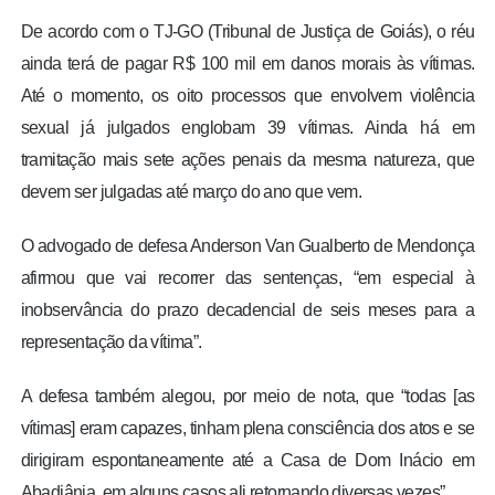
De acordo com o TJ-GO (Tribunal de Justiça de Goiás), o réu
ainda terá de pagar R$ 100 mil em danos morais às vítimas.
Até o momento, os oito processos que envolvem violência
sexual já julgados englobam 39 vítimas. Ainda há em
tramitação mais sete ações penais da mesma natureza, que
devem ser julgadas até março do ano que vem.
O advogado de defesa Anderson Van Gualberto de Mendonça
afirmou que vai recorrer das sentenças, “em especial à
inobservância do prazo decadencial de seis meses para a
representação da vítima”.
A defesa também alegou, por meio de nota, que “todas [as
vítimas] eram capazes, tinham plena consciência dos atos e se
dirigiram espontaneamente até a Casa de Dom Inácio em
Abadiânia, em alguns casos ali retornando diversas vezes”.