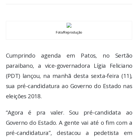
BRASIL
MUNDO
Foto/Reprodução
ESPORTES
Cumprindo agenda em Patos, no Sertão
ENTRETENIMENTO
paraibano, a vice-governadora Lígia Feliciano
ENQUETE
(PDT) lançou, na manhã desta sexta-feira (11),
sua pré-candidatura ao Governo do Estado nas
TV LPB
eleições 2018.
FOTOS
“Agora é pra valer. Sou pré-candidata ao
Governo do Estado. A gente vai até o fim com a
COLUNISTAS
pré-candidatura”, destacou a pedetista em