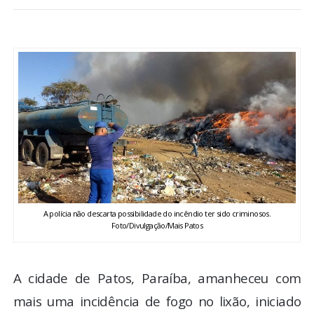
BRASIL
MUNDO
ESPORTES
ENTRETENIMENTO
ENQUETE
TV LPB
A polícia não descarta possibilidade do incêndio ter sido criminosos.
Foto/Divulgação/Mais Patos
FOTOS
A cidade de Patos, Paraíba, amanheceu com
COLUNISTAS
mais uma incidência de fogo no lixão, iniciado