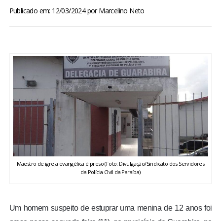
BRASIL
Publicado em: 12/03/2024
por
Marcelino Neto
MUNDO
ESPORTES
ENTRETENIMENTO
ENQUETE
TV LPB
Maestro de igreja evangélica é preso (Foto: Divulgação/Sindicato dos Servidores
da Polícia Civil da Paraíba)
FOTOS
COLUNISTAS
Um homem suspeito de estuprar uma menina de 12 anos foi