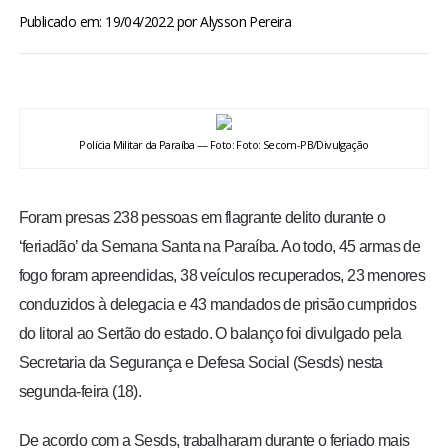
BRASIL
Publicado em: 19/04/2022
por
Alysson Pereira
MUNDO
ESPORTES
Polícia Militar da Paraíba — Foto: Foto: Secom-PB/Divulgação
ENTRETENIMENTO
Foram presas 238 pessoas em flagrante delito durante o
ENQUETE
‘feriadão’ da Semana Santa na Paraíba. Ao todo, 45 armas de
fogo foram apreendidas, 38 veículos recuperados, 23 menores
TV LPB
conduzidos à delegacia e 43 mandados de prisão cumpridos
do litoral ao Sertão do estado. O balanço foi divulgado pela
FOTOS
Secretaria da Segurança e Defesa Social (Sesds) nesta
segunda-feira (18).
COLUNISTAS
De acordo com a Sesds, trabalharam durante o feriado mais