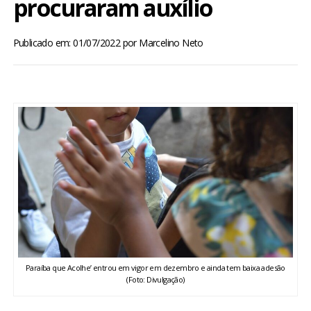
procuraram auxílio
BRASIL
Publicado em: 01/07/2022
por
Marcelino Neto
MUNDO
ESPORTES
ENTRETENIMENTO
ENQUETE
TV LPB
FOTOS
Paraíba que Acolhe’ entrou em vigor em dezembro e ainda tem baixa adesão
(Foto: Divulgação)
COLUNISTAS