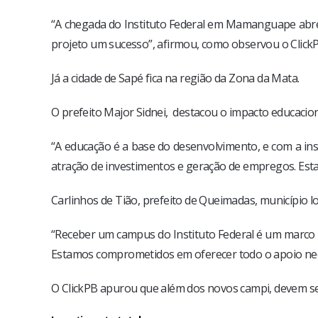
“A chegada do Instituto Federal em Mamanguape abre 
projeto um sucesso”, afirmou, como observou o Click
Já a cidade de Sapé fica na região da Zona da Mata.
O prefeito Major Sidnei, destacou o impacto educacio
“A educação é a base do desenvolvimento, e com a in
atração de investimentos e geração de empregos. Estam
Carlinhos de Tião, prefeito de Queimadas, município l
“Receber um campus do Instituto Federal é um marco 
Estamos comprometidos em oferecer todo o apoio nece
O ClickPB apurou que além dos novos campi, devem s