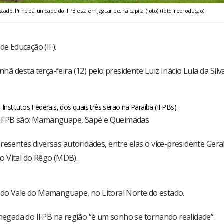
do. Principal unidade do IFPB está em Jaguaribe, na capital (foto). (foto: reprodução)
de Educação (IF).
nhã desta terça-feira (12) pelo presidente Luiz Inácio Lula da Silv
stitutos Federais, dos quais três serão na Paraíba (
IFPB
s).
 IFPB são: Mamanguape, Sapé e Queimadas
resentes diversas autoridades, entre elas o vice-presidente Gera
o Vital do Rêgo (MDB).
 do Vale do Mamanguape, no Litoral Norte do estado.
chegada do IFPB na região “è um sonho se tornando realidade”.