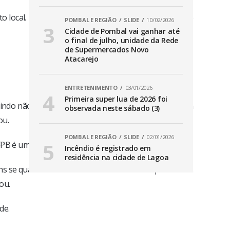
 local. Estamos prontos para colaborar e fazer deste
POMBAL E REGIÃO
SLIDE
10/02/2026
Cidade de Pombal vai ganhar até
o final de julho, unidade da Rede
de Supermercados Novo
Atacarejo
ENTRETENIMENTO
03/01/2026
Primeira super lua de 2026 foi
antindo não apenas educação de qualidade, mas também
observada neste sábado (3)
ou.
POMBAL E REGIÃO
SLIDE
02/01/2026
IFPB é uma “oportunidade de ouro”.
Incêndio é registrado em
residência na cidade de Lagoa
s se qualificarem e construírem um futuro promissor.
ou.
de.