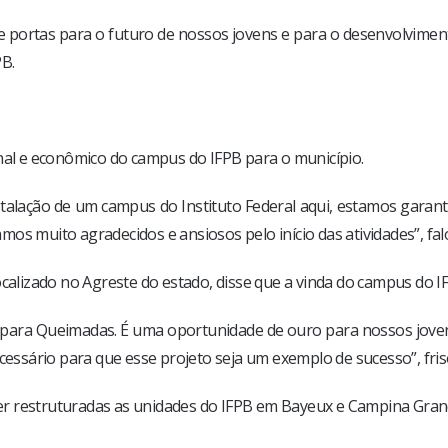
portas para o futuro de nossos jovens e para o desenvolvimento
PB.
nal e econômico do campus do IFPB para o município.
stalação de um campus do Instituto Federal aqui, estamos gar
os muito agradecidos e ansiosos pelo início das atividades”, fal
ocalizado no Agreste do estado, disse que a vinda do campus do 
para Queimadas. É uma oportunidade de ouro para nossos joven
ssário para que esse projeto seja um exemplo de sucesso”, fris
er restruturadas as unidades do IFPB em Bayeux e Campina Gran