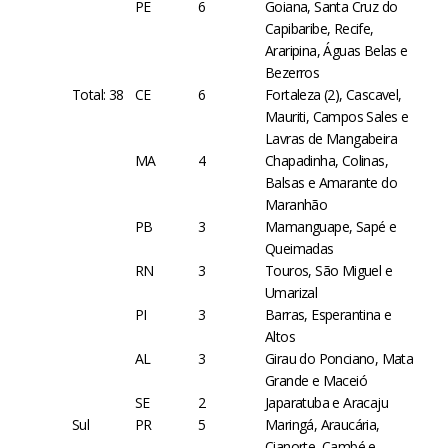
PE
6
Goiana, Santa Cruz do
Capibaribe, Recife,
Araripina, Águas Belas e
Bezerros
Total: 38
CE
6
Fortaleza (2), Cascavel,
Mauriti, Campos Sales e
Lavras de Mangabeira
MA
4
Chapadinha, Colinas,
Balsas e Amarante do
Maranhão
PB
3
Mamanguape, Sapé e
Queimadas
RN
3
Touros, São Miguel e
Umarizal
PI
3
Barras, Esperantina e
Altos
AL
3
Girau do Ponciano, Mata
Grande e Maceió
SE
2
Japaratuba e Aracaju
Sul
PR
5
Maringá, Araucária,
Cianorte, Cambé e