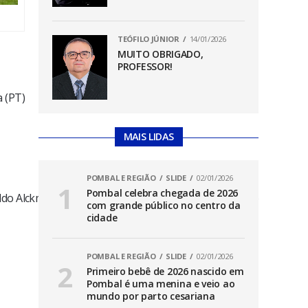
TEÓFILO JÚNIOR
14/01/2026
MUITO OBRIGADO,
PROFESSOR!
a (PT)
MAIS LIDAS
POMBAL E REGIÃO
SLIDE
02/01/2026
Pombal celebra chegada de 2026
ldo Alckmin; o Ministro da Educação, Camilo Santana; o
com grande público no centro da
cidade
POMBAL E REGIÃO
SLIDE
02/01/2026
Primeiro bebê de 2026 nascido em
Pombal é uma menina e veio ao
mundo por parto cesariana