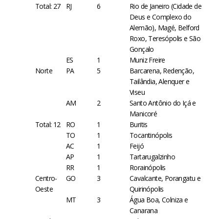
Total: 27
RJ
6
Rio de Janeiro (Cidade de
Deus e Complexo do
Alemão), Magé, Belford
Roxo, Teresópolis e São
Gonçalo
ES
1
Muniz Freire
Norte
PA
5
Barcarena, Redenção,
Tailândia, Alenquer e
Viseu
AM
2
Santo Antônio do Içá e
Manicoré
Total: 12
RO
1
Buritis
TO
1
Tocantinópolis
AC
1
Feijó
AP
1
Tartarugalzinho
RR
1
Rorainópolis
Centro-
GO
3
Cavalcante, Porangatu e
Oeste
Quirinópolis
MT
3
Água Boa, Colniza e
Canarana