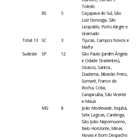
Toledo
RS
5
Caçapava do Sul, São
Luiz Gonzaga, São
Leopoldo, Porto Alegre e
Gramado
Total: 13
SC
3
Tijucas, Campos Novos e
Mafra
Sudeste
SP
12
São Paulo (Jardim Ângela
e Cidade Tiradentes),
Osasco, Santos,
Diadema, Ribeirão Preto,
Sumaré, Franco da
Rocha, Cotia,
Carapicuíba, São Vicente
e Mauá
MG
8
João Monlevade, Itajubá,
Sete Lagoas, Caratinga,
São João Nepomuceno,
Belo Horizonte, Minas
Novas e Bom Despacho