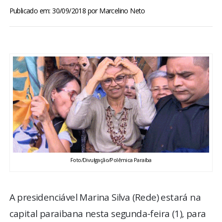
BRASIL
Publicado em: 30/09/2018
por
Marcelino Neto
MUNDO
ESPORTES
ENTRETENIMENTO
ENQUETE
TV LPB
Foto/Divulgação/Polêmica Paraíba
FOTOS
A presidenciável Marina Silva (Rede) estará na
COLUNISTAS
capital paraibana nesta segunda-feira (1), para