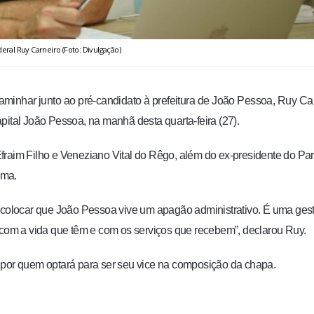
ral Ruy Carneiro (Foto: Divulgação)
minhar junto ao pré-candidato à prefeitura de João Pessoa, Ruy Ca
pital João Pessoa, na manhã desta quarta-feira (27).
fraim Filho e Veneziano Vital do Rêgo, além do ex-presidente do Par
ima.
olocar que João Pessoa vive um apagão administrativo. É uma ges
 com a vida que têm e com os serviços que recebem”, declarou Ruy.
 por quem optará para ser seu vice na composição da chapa.