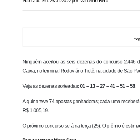
Publicado em: 23/01/2022
por
Marcelino Neto
Imag
Ninguém acertou as seis dezenas do concurso 2.446 da
Caixa, no terminal Rodoviário Tietê, na cidade de São P
Veja as dezenas sorteadas:
01 – 13 – 27 – 41 – 51 – 58
.
A quina teve 74 apostas ganhadoras; cada uma receberá
R$ 1.005,19.
O próximo concurso será na terça (25). O prêmio é estim