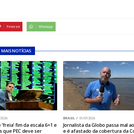
Pinterest
Whatsapp
MAIS NOTÍCIAS
/2026
BRASIL
01/07/2026
‘freia’ fim da escala 6×1 e
Jornalista da Globo passa mal ao
os que PEC deve ser
e é afastado da cobertura da C