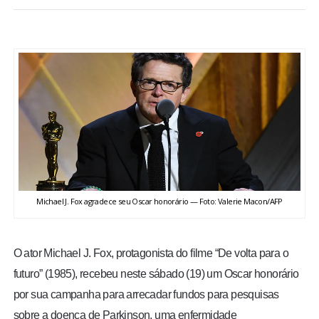
BRASIL
MUNDO
ESPORTES
ENTRETENIMENTO
ENQUETE
Michael J. Fox agradece seu Oscar honorário — Foto: Valerie Macon/AFP
TV LPB
FOTOS
O ator Michael J. Fox, protagonista do filme “De volta para o
futuro” (1985), recebeu neste sábado (19) um Oscar honorário
COLUNISTAS
por sua campanha para arrecadar fundos para pesquisas
sobre a doença de Parkinson, uma enfermidade