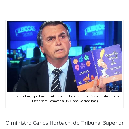
BRASIL
MUNDO
ESPORTES
ENTRETENIMENTO
ENQUETE
TV LPB
Decisão reforça que livro apontado por Bolsonaro sequer fez parte do projeto
'Escola sem Homofobia' (TV Globo/Reprodução)
FOTOS
COLUNISTAS
O ministro Carlos Horbach, do Tribunal Superior