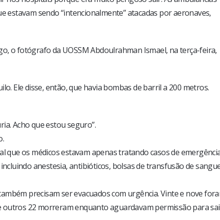
e estavam sendo “intencionalmente” atacadas por aeronaves,
go, o fotógrafo da UOSSM Abdoulrahman Ismael, na terça-feira,
lo. Ele disse, então, que havia bombas de barril a 200 metros.
ria. Acho que estou seguro”.
o.
tal que os médicos estavam apenas tratando casos de emergência
incluindo anestesia, antibióticos, bolsas de transfusão de sangu
 também precisam ser evacuados com urgência. Vinte e nove for
e outros 22 morreram enquanto aguardavam permissão para sai