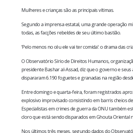
Mulheres e crianças são as principais vítimas.
Segundo a imprensa estatal, uma grande operação milit
todas, as facções rebeldes de seu último bastião.
‘Pelo menos no céu ele vai ter comida’: o drama das c
O Observatório Sírio de Direitos Humanos, organizaç
presidente Bashar al-Assad, diz que o governo e seus 
dispararam 6.190 foguetes e granadas na região desd
Entre domingo e quarta-feira, foram registrados apr
explosivo improvisado consistindo em barris cheios de
Especialistas em crimes de guerra da ONU também es
cloro que está sendo disparados em Ghouta Oriental n
Nos últimos três meses, segundo dados do Observatóri