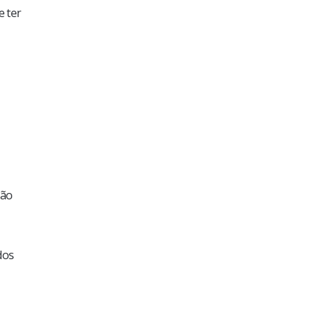
e ter
não
dos