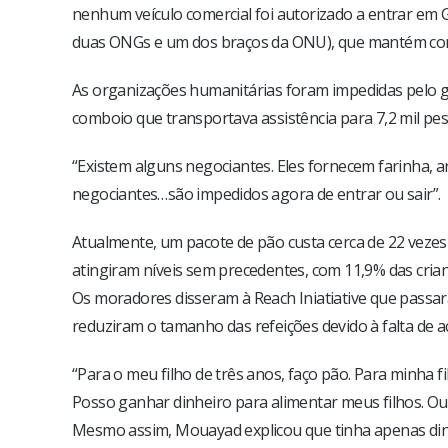
nenhum veículo comercial foi autorizado a entrar em Gh
duas ONGs e um dos braços da ONU), que mantém con
As organizações humanitárias foram impedidas pelo 
comboio que transportava assistência para 7,2 mil pe
“Existem alguns negociantes. Eles fornecem farinha, 
negociantes…são impedidos agora de entrar ou sair”.
Atualmente, um pacote de pão custa cerca de 22 vezes
atingiram níveis sem precedentes, com 11,9% das cri
Os moradores disseram à Reach Iniatiative que passa
reduziram o tamanho das refeições devido à falta de a
“Para o meu filho de três anos, faço pão. Para minha fi
Posso ganhar dinheiro para alimentar meus filhos. Out
Mesmo assim, Mouayad explicou que tinha apenas dinhe