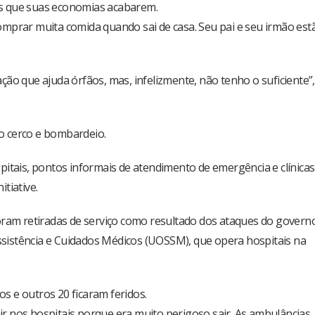
ois que suas economias acabarem.
mprar muita comida quando sai de casa. Seu pai e seu irmão est
ão que ajuda órfãos, mas, infelizmente, não tenho o suficiente”,
o cerco e bombardeio.
pitais, pontos informais de atendimento de emergência e clínicas
tiative.
oram retiradas de serviço como resultado dos ataques do govern
sistência e Cuidados Médicos (UOSSM), que opera hospitais na
 e outros 20 ficaram feridos.
r nos hospitais porque era muito perigoso sair. As ambulâncias