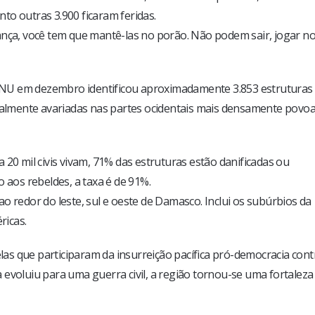
to outras 3.900 ficaram feridas.
ança, você tem que mantê-las no porão. Não podem sair, jogar n
a ONU em dezembro identificou aproximadamente 3.853 estruturas
cialmente avariadas nas partes ocidentais mais densamente povo
 20 mil civis vivam, 71% das estruturas estão danificadas ou
 aos rebeldes, a taxa é de 91%.
o redor do leste, sul e oeste de Damasco. Inclui os subúrbios da
ricas.
s que participaram da insurreição pacífica pró-democracia cont
evoluiu para uma guerra civil, a região tornou-se uma fortaleza