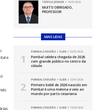
TEÓFILO JÚNIOR
14/01/2026
MUITO OBRIGADO,
PROFESSOR!
MAIS LIDAS
o
POMBAL E REGIÃO
SLIDE
02/01/2026
Pombal celebra chegada de 2026
tal e
com grande público no centro da
cidade
to
POMBAL E REGIÃO
SLIDE
02/01/2026
Primeiro bebê de 2026 nascido em
Pombal é uma menina e veio ao
endo
mundo por parto cesariana
POMBAL E REGIÃO
SLIDE
10/02/2026
árias