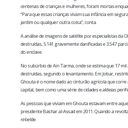
centenas de crianças e mulheres, foram mortas enquan
“Para que essas crianças vivam sua infância em segur
jardim ou qualquer outra coisa”, conta.
A análise de imagens de satélite por especialistas d
destruídas, 5.141 gravemente danificadas e 3.547 par
do enclave.
No subúrbio de Ain Tarma, onde se estima que 17 mil a
destruídas, segundo o levantamento. Em Jobar, restrito
Ghouta é o nome dado ao cinturão agrícola que corre a
capital, bem como uma série de cidades e aldeias perifé
As pessoas que viviam em Ghouta estavam entre aquela
presidente Bashar al-Assad em 2011. Quando a revolta 
rebelde.