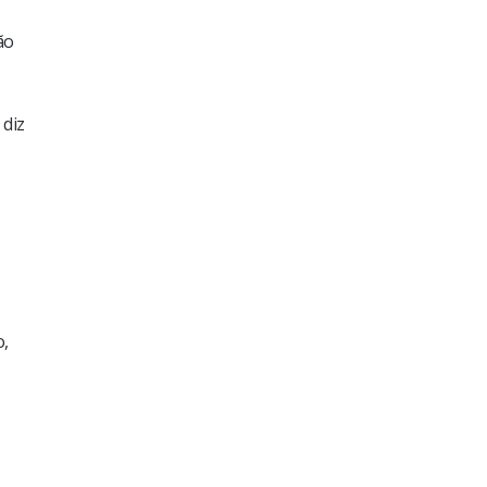
ão
 diz
o,