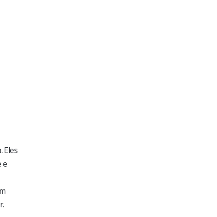
. Eles
e e
am
r.