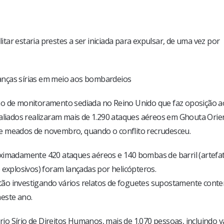
ar estaria prestes a ser iniciada para expulsar, de uma vez por
rianças sírias em meio aos bombardeios
ão de monitoramento sediada no Reino Unido que faz oposição a
aliados realizaram mais de 1.290 ataques aéreos em Ghouta Orien
e meados de novembro, quando o conflito recrudesceu.
oximadamente 420 ataques aéreos e 140 bombas de barril (artefa
 explosivos) foram lançadas por helicópteros.
tão investigando vários relatos de foguetes supostamente cont
este ano.
o Sírio de Direitos Humanos, mais de 1.070 pessoas, incluindo v