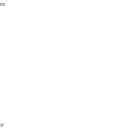
tre
or