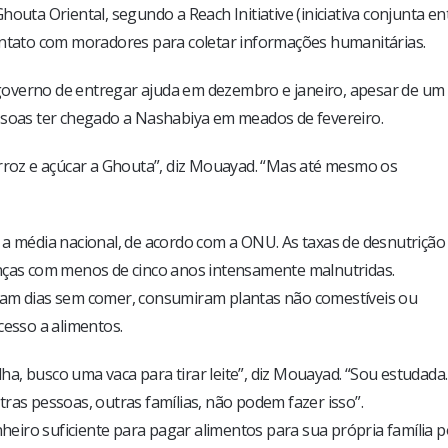
outa Oriental, segundo a Reach Initiative (iniciativa conjunta en
tato com moradores para coletar informações humanitárias.
governo de entregar ajuda em dezembro e janeiro, apesar de um
ssoas ter chegado a Nashabiya em meados de fevereiro.
arroz e açúcar a Ghouta”, diz Mouayad. “Mas até mesmo os
 a média nacional, de acordo com a ONU. As taxas de desnutrição
anças com menos de cinco anos intensamente malnutridas.
ram dias sem comer, consumiram plantas não comestíveis ou
cesso a alimentos.
lha, busco uma vaca para tirar leite”, diz Mouayad. “Sou estudada.
ras pessoas, outras famílias, não podem fazer isso”.
iro suficiente para pagar alimentos para sua própria família p