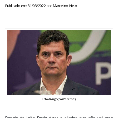
BRASIL
Publicado em: 31/03/2022
por
Marcelino Neto
MUNDO
ESPORTES
ENTRETENIMENTO
ENQUETE
TV LPB
FOTOS
Foto divulgação (Podemos)
COLUNISTAS
Depois de João Doria dizer a aliados que não vai mais