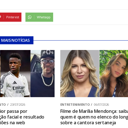
Pinterest
Whatsapp
MAIS NOTÍCIAS
NTO
23/07/2026
ENTRETENIMENTO
06/07/2026
nior passa por
Filme de Marília Mendonça: saib
ão facial e resultado
quem é quem no elenco do lon
niões na web
sobre a cantora sertaneja