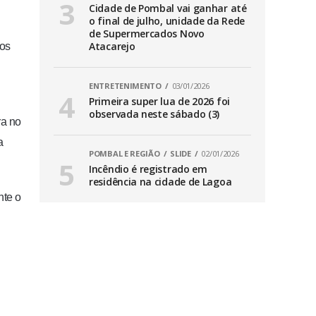
Cidade de Pombal vai ganhar até
o final de julho, unidade da Rede
de Supermercados Novo
Atacarejo
mos
ENTRETENIMENTO
03/01/2026
Primeira super lua de 2026 foi
observada neste sábado (3)
ra no
a
POMBAL E REGIÃO
SLIDE
02/01/2026
Incêndio é registrado em
residência na cidade de Lagoa
nte o