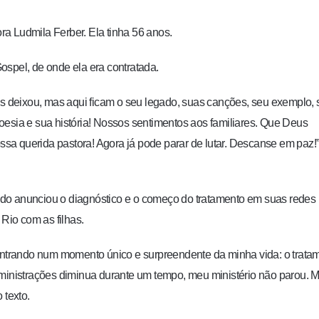
ora Ludmila Ferber. Ela tinha 56 anos.
ospel, de onde ela era contratada.
os deixou, mas aqui ficam o seu legado, suas canções, seu exemplo,
 poesia e sua história! Nossos sentimentos aos familiares. Que Deus
a querida pastora! Agora já pode parar de lutar. Descanse em paz!”
do anunciou o diagnóstico e o começo do tratamento em suas redes
o Rio com as filhas.
 entrando num momento único e surpreendente da minha vida: o trata
 ministrações diminua durante um tempo, meu ministério não parou. 
 texto.