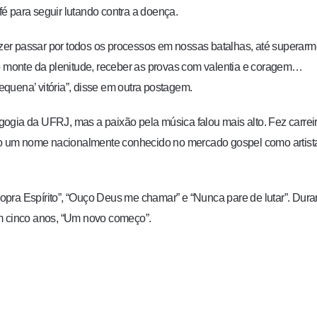
é para seguir lutando contra a doença.
fazer passar por todos os processos em nossas batalhas, até superar
 o monte da plenitude, receber as provas com valentia e coragem…
quena’ vitória”, disse em outra postagem.
ogia da UFRJ, mas a paixão pela música falou mais alto. Fez carrei
o um nome nacionalmente conhecido no mercado gospel como artist
pra Espírito”, “Ouço Deus me chamar” e “Nunca pare de lutar”. Dura
em cinco anos, “Um novo começo”.