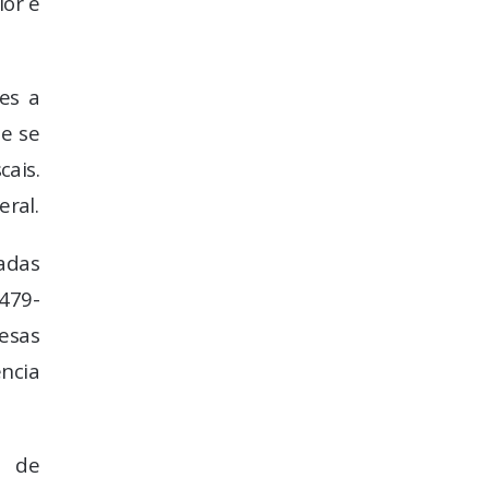
ior e
es a
e se
ais.
eral.
zadas
479-
esas
ência
s de