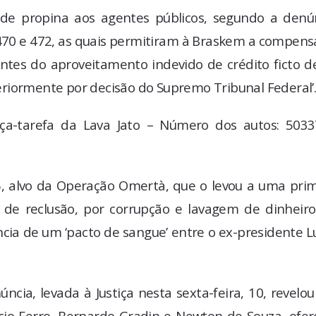
de propina aos agentes públicos, segundo a denún
s 470 e 472, as quais permitiram à Braskem a compen
ntes do aproveitamento indevido de crédito ficto de
riormente por decisão do Supremo Tribunal Federal’
rça-tarefa da Lava Jato – Número dos autos: 5033
, alvo da Operação Omertà, que o levou a uma prim
de reclusão, por corrupção e lavagem de dinheiro.
ncia de um ‘pacto de sangue’ entre o ex-presidente L
ncia, levada à Justiça nesta sexta-feira, 10, revelo
cio Ferro, Bernardo Gradin e Newton de Souza, ofer