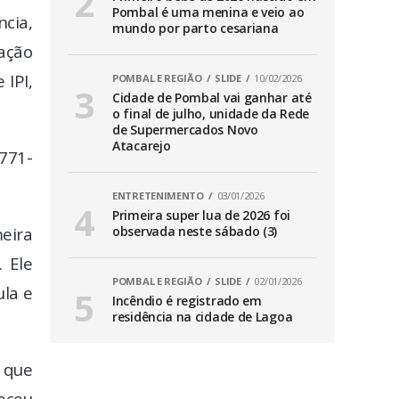
Pombal é uma menina e veio ao
cia,
mundo por parto cesariana
sação
 IPI,
POMBAL E REGIÃO
SLIDE
10/02/2026
Cidade de Pombal vai ganhar até
.
o final de julho, unidade da Rede
de Supermercados Novo
Atacarejo
771-
ENTRETENIMENTO
03/01/2026
Primeira super lua de 2026 foi
eira
observada neste sábado (3)
 Ele
POMBAL E REGIÃO
SLIDE
02/01/2026
ula e
Incêndio é registrado em
residência na cidade de Lagoa
u que
eceu