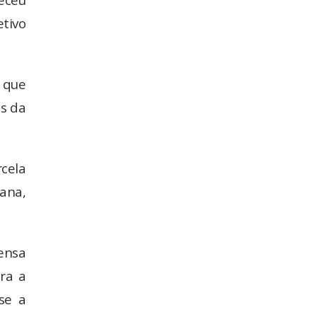
tivo
 que
s da
cela
tana,
ensa
ra a
se a