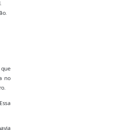
.
ão.
e que
a no
ro.
 Essa
avia