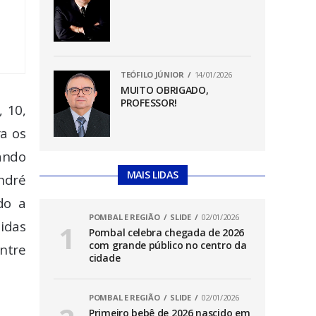
TEÓFILO JÚNIOR
14/01/2026
MUITO OBRIGADO,
PROFESSOR!
, 10,
a os
ando
MAIS LIDAS
André
do a
POMBAL E REGIÃO
SLIDE
02/01/2026
idas
Pombal celebra chegada de 2026
com grande público no centro da
entre
cidade
POMBAL E REGIÃO
SLIDE
02/01/2026
Primeiro bebê de 2026 nascido em