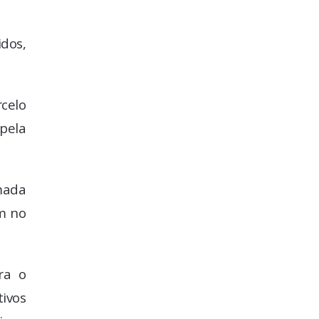
idos,
celo
 pela
mada
am no
ra o
tivos