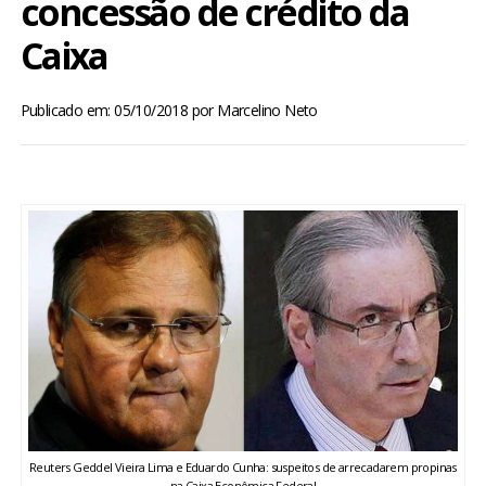
concessão de crédito da
BRASIL
Caixa
MUNDO
Publicado em: 05/10/2018
por
Marcelino Neto
ESPORTES
ENTRETENIMENTO
ENQUETE
TV LPB
FOTOS
COLUNISTAS
Reuters Geddel Vieira Lima e Eduardo Cunha: suspeitos de arrecadarem propinas
na Caixa Econômica Federal