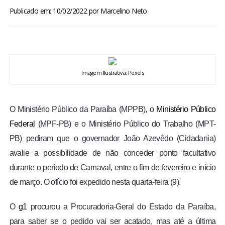
BRASIL
Publicado em: 10/02/2022
por
Marcelino Neto
MUNDO
ESPORTES
Imagem Ilustrativa: Pexels
ENTRETENIMENTO
O Ministério Público da Paraíba (MPPB), o
Ministério Público
ENQUETE
Federal
(MPF-PB) e o Ministério Público do Trabalho (MPT-
PB) pediram que o governador João Azevêdo (Cidadania)
TV LPB
avalie a possibilidade de não conceder ponto facultativo
durante o período de Carnaval, entre o fim de fevereiro e início
FOTOS
de março. O ofício foi expedido nesta quarta-feira (9).
COLUNISTAS
O
g1
procurou a Procuradoria-Geral do Estado da Paraíba,
para saber se o pedido vai ser acatado, mas até a última