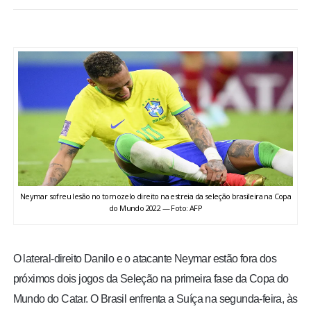
BRASIL
MUNDO
ESPORTES
ENTRETENIMENTO
ENQUETE
Neymar sofreu lesão no tornozelo direito na estreia da seleção brasileira na Copa
TV LPB
do Mundo 2022 — Foto: AFP
FOTOS
O lateral-direito Danilo e o atacante Neymar estão fora dos
próximos dois jogos da Seleção na primeira fase da Copa do
COLUNISTAS
Mundo do Catar. O Brasil enfrenta a Suíça na segunda-feira, às