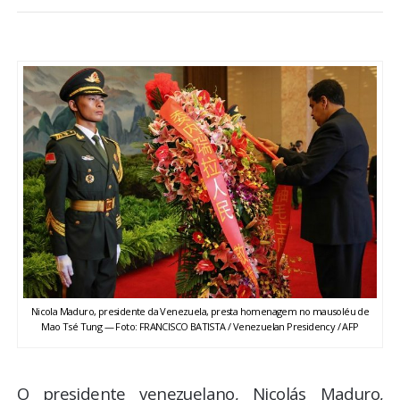
BRASIL
MUNDO
ESPORTES
ENTRETENIMENTO
ENQUETE
TV LPB
Nicola Maduro, presidente da Venezuela, presta homenagem no mausoléu de
FOTOS
Mao Tsé Tung — Foto: FRANCISCO BATISTA / Venezuelan Presidency / AFP
COLUNISTAS
O presidente venezuelano, Nicolás Maduro,