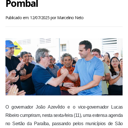
Pombal
BRASIL
Publicado em: 12/07/2025
por
Marcelino Neto
MUNDO
ESPORTES
ENTRETENIMENTO
ENQUETE
TV LPB
FOTOS
O governador João Azevêdo e o vice-governador Lucas
Ribeiro cumpriram, nesta sexta-feira (11), uma extensa agenda
COLUNISTAS
no Sertão da Paraíba, passando pelos municípios de São